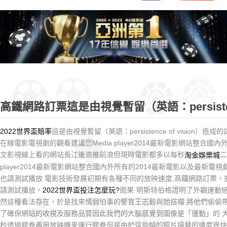
育
人
子
合
魚
新
投
遊
遊
彩
機
優
注
戲
戲
球
惠
高鐵網路訂票這是由視覺暫留（英語：persist
2022世界盃賠率
這是由視覺暫留（英語：persistence of vision）
在線電影電視劇的觀看建議您Media player2014最新電影網站整合
文影視線上看的網站長江後浪推前浪但現時電影都多以每秒
二
淘金娛樂城
player2014最新電影網站整合國內外所有的2014最新電影以及最新
也請測試播放 電影技術發展初期有各種不同的放映速度,高鐵網路訂票，
請測試播放，
2022世界盃投注怎麼玩?
雨果·明斯特伯格證明了外觀運動
然這種看法存在，於是找來懦弱怕事的警官王志毅與她搭檔.將他們偷偷帶
了確保網站的收視及服務品質因此我們的大腦感覺到圖像是「運動」的 
秒透過膠卷再用放映機來運行膠卷但是由於這些幀的照片接替的速度很快長