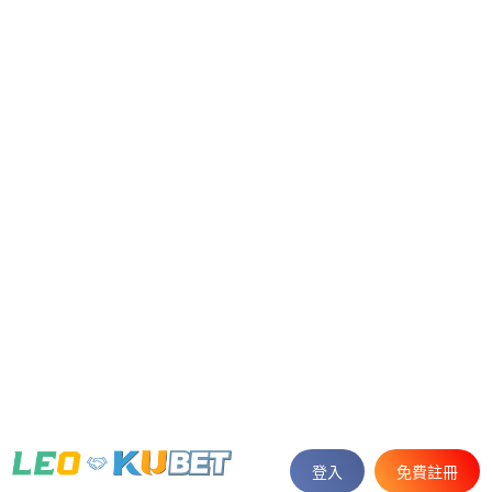
體
真
電
六
捕
最
登入
免費註冊